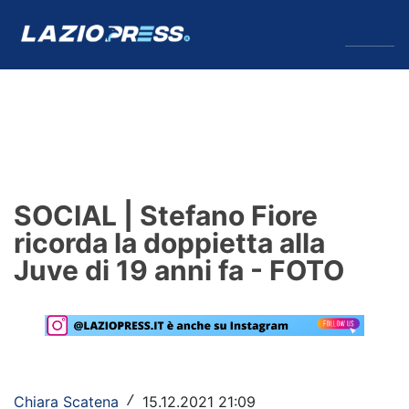
↓
Menu
Lazio
News
SOCIAL | Stefano Fiore
Formello
ricorda la doppietta alla
Juve di 19 anni fa - FOTO
Infortuni
Primavera
Calciomercato
Lazio Women
Chiara Scatena
15.12.2021 21:09
/