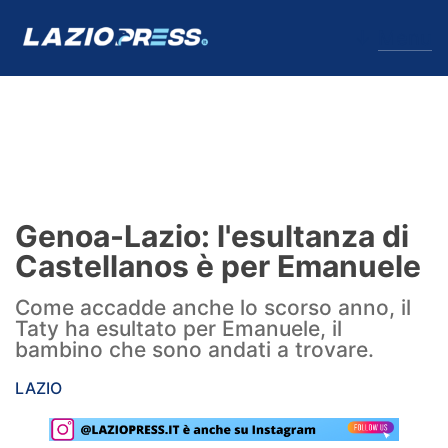
↓
Menu
Lazio
News
Genoa-Lazio: l'esultanza di
Formello
Castellanos è per Emanuele
Infortuni
Come accadde anche lo scorso anno, il
Taty ha esultato per Emanuele, il
Primavera
bambino che sono andati a trovare.
Calciomercato
LAZIO
Lazio Women