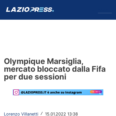
↓
Menu
Lazio
News
Olympique Marsiglia,
Formello
mercato bloccato dalla Fifa
per due sessioni
Infortuni
Primavera
Calciomercato
Lazio Women
Lorenzo Villanetti
15.01.2022 13:38
/