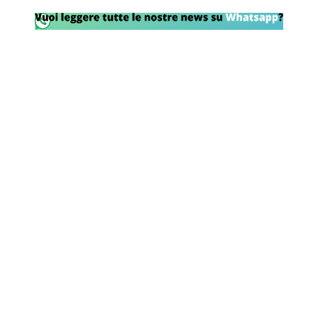
Rassegna Lazio
Social
Calcio
Serie A
Champions League
Europa League
Altri Sport
Formula 1
Tennis
Vela