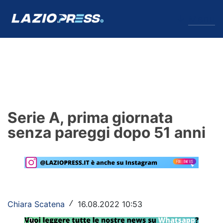
↓
Menu
Lazio
News
Serie A, prima giornata
Formello
senza pareggi dopo 51 anni
Infortuni
Primavera
Calciomercato
Chiara Scatena
16.08.2022 10:53
/
Lazio Women