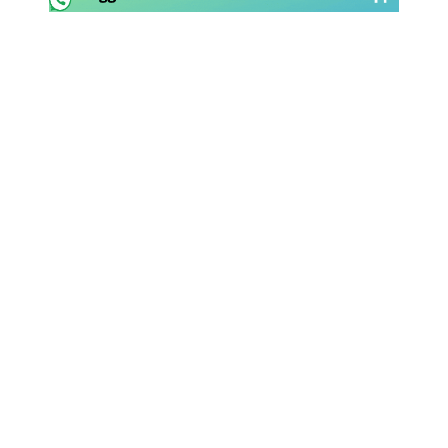
Rassegna Lazio
Social
Calcio
Serie A
Champions League
Europa League
Altri Sport
Formula 1
Tennis
Vela