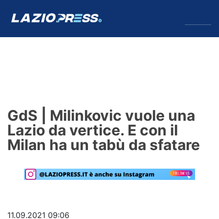
↓
Menu
Lazio
News
GdS | Milinkovic vuole una
Formello
Lazio da vertice. E con il
Milan ha un tabù da sfatare
Infortuni
Primavera
Calciomercato
Lazio Women
11.09.2021 09:06