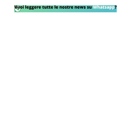
Rassegna Lazio
Social
Calcio
Serie A
Champions League
Europa League
Altri Sport
Formula 1
Tennis
Vela