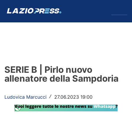
↓
Menu
Lazio
News
SERIE B | Pirlo nuovo
Formello
allenatore della Sampdoria
Infortuni
Ludovica Marcucci
27.06.2023 19:00
/
Primavera
Calciomercato
Lazio Women