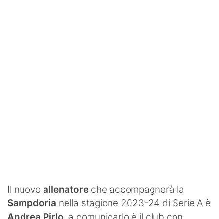
Rassegna Lazio
Social
Calcio
Serie A
Champions League
Europa League
Altri Sport
Formula 1
Tennis
Il nuovo
allenatore
che accompagnerà la
Sampdoria
nella stagione 2023-24 di Serie A è
Vela
Andrea Pirlo
, a comunicarlo è il club con