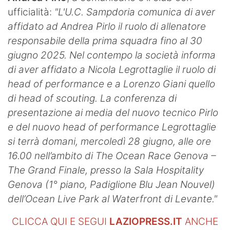
SHOP LAZIO
ufficialità:
"L'U.C. Sampdoria comunica di aver
affidato ad Andrea Pirlo il ruolo di allenatore
Contatti
responsabile della prima squadra fino al 30
giugno 2025.
Nel contempo la società informa
di aver affidato a Nicola Legrottaglie il ruolo di
head of performance e a Lorenzo Giani quello
di head of scouting.
La conferenza di
presentazione ai media del nuovo tecnico Pirlo
e del nuovo head of performance Legrottaglie
si terrà domani, mercoledì 28 giugno, alle ore
16.00 nell’ambito di The Ocean Race Genova –
The Grand Finale, presso la Sala Hospitality
Genova (1° piano, Padiglione Blu Jean Nouvel)
dell’Ocean Live Park al Waterfront di Levante."
CLICCA QUI E SEGUI
LAZIOPRESS.IT
ANCHE