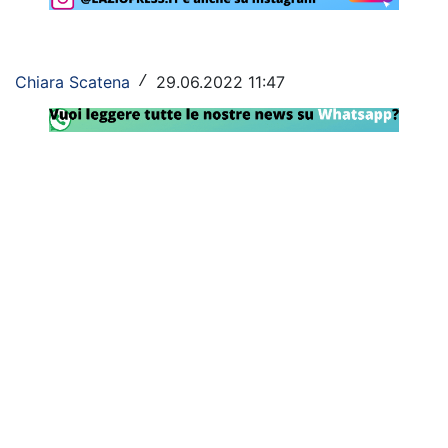
Rassegna Lazio
Social
Chiara Scatena
29.06.2022 11:47
/
Calcio
Serie A
Champions League
Europa League
Altri Sport
Formula 1
Tennis
Vela