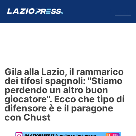
↓
Menu
Lazio
News
Gila alla Lazio, il rammarico
Formello
dei tifosi spagnoli: "Stiamo
perdendo un altro buon
Infortuni
giocatore". Ecco che tipo di
Primavera
difensore è e il paragone
con Chust
Calciomercato
Lazio Women