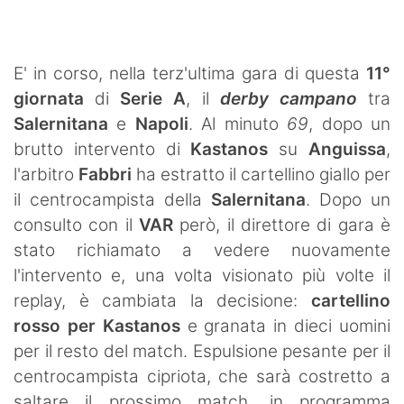
SHOP LAZIO
Contatti
E' in corso, nella terz'ultima gara di questa
11°
giornata
di
Serie A
, il
derby campano
tra
Salernitana
e
Napoli
. Al minuto
69
, dopo un
brutto intervento di
Kastanos
su
Anguissa
,
l'arbitro
Fabbri
ha estratto il cartellino giallo per
il centrocampista della
Salernitana
. Dopo un
consulto con il
VAR
però, il direttore di gara è
stato richiamato a vedere nuovamente
l'intervento e, una volta visionato più volte il
replay, è cambiata la decisione:
cartellino
rosso per Kastanos
e granata in dieci uomini
per il resto del match. Espulsione pesante per il
centrocampista cipriota, che sarà costretto a
saltare il prossimo match, in programma