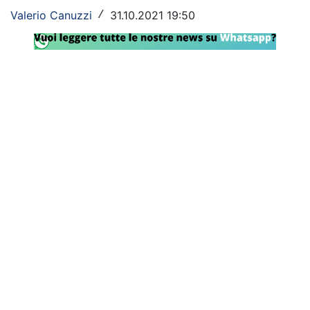
Valerio Canuzzi
31.10.2021 19:50
/
Rassegna Lazio
Social
Calcio
Serie A
Champions League
Europa League
Altri Sport
Formula 1
Tennis
Vela