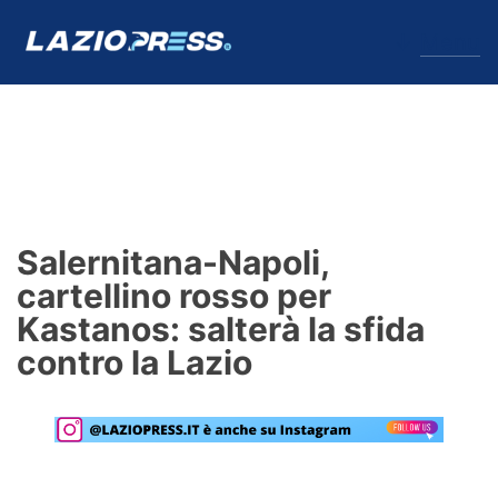
↓
Menu
Lazio
News
Salernitana-Napoli,
Formello
cartellino rosso per
Kastanos: salterà la sfida
Infortuni
contro la Lazio
Primavera
Calciomercato
Lazio Women