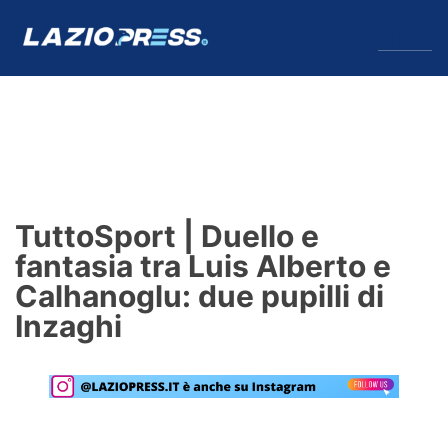
↓
Menu
Lazio
News
TuttoSport | Duello e
Formello
fantasia tra Luis Alberto e
Calhanoglu: due pupilli di
Infortuni
Inzaghi
Primavera
Calciomercato
Lazio Women