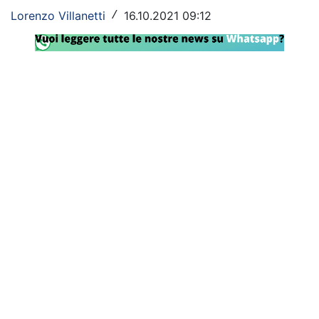
Lorenzo Villanetti
16.10.2021 09:12
/
Rassegna Lazio
Social
Calcio
Serie A
Champions League
Europa League
Altri Sport
Formula 1
Tennis
Vela