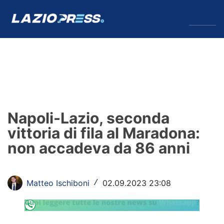
↓
Menu
Lazio
News
Napoli-Lazio, seconda
Formello
vittoria di fila al Maradona:
non accadeva da 86 anni
Infortuni
Primavera
Matteo Ischiboni
02.09.2023 23:08
/
Calciomercato
Lazio Women