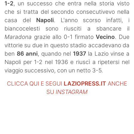
1-2
, un successo che entra nella storia visto
SHOP LAZIO
che si tratta del secondo consecutivevo nella
Contatti
casa del
Napoli
. L'anno scorso infatti, i
biancocelesti sono riusciti a sbancare il
Maradona
grazie allo 0-1 firmato
Vecino
. Due
vittorie su due in questo stadio accadevano da
ben
86 anni
, quando nel
1937
la Lazio vinse a
Napoli per 1-2 nel 1936 e riuscì a ripetersi nel
viaggio successivo, con un netto 3-5.
CLICCA QUI E SEGUI
LAZIOPRESS.IT
ANCHE
SU
INSTAGRAM