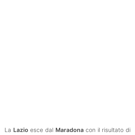
Rassegna Lazio
Social
Calcio
Serie A
Champions League
Europa League
Altri Sport
Formula 1
Tennis
Vela
La
Lazio
esce dal
Maradona
con il risultato di