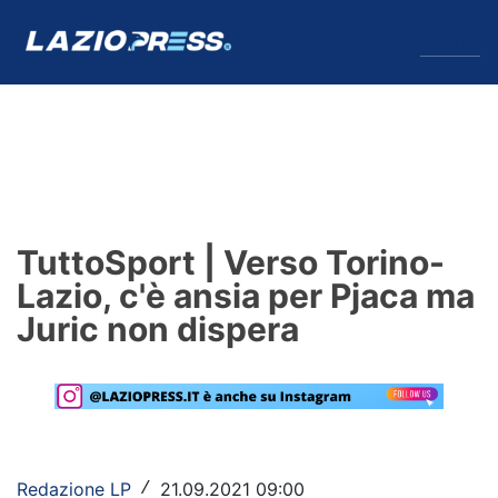
↓
Menu
Lazio
News
TuttoSport | Verso Torino-
Formello
Lazio, c'è ansia per Pjaca ma
Juric non dispera
Infortuni
Primavera
Calciomercato
Lazio Women
Redazione LP
21.09.2021 09:00
/