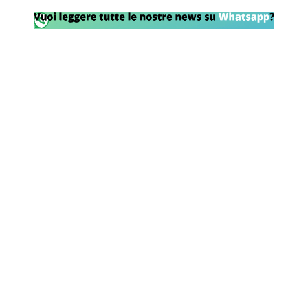
Rassegna Lazio
Social
Calcio
Serie A
Champions League
Europa League
Altri Sport
Formula 1
Tennis
Vela