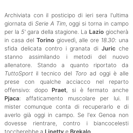
SHOP LAZIO
Archiviata con il posticipo di ieri sera l'ultima
Contatti
giornata di
Serie A Tim
, oggi si torna in campo
per la
5'
gara della stagione. La
Lazio
giocherà
in casa del
Torino
giovedì, alle ore
18.30
: una
sfida delicata contro i granata di
Juric
che
stanno assimilando i metodi del nuovo
allenatore. Stando a quanto riportato da
TuttoSport
il tecnico del
Toro
ad oggi è alle
prese con qualche acciacco nel reparto
offensivo: dopo
Praet
, si è fermato anche
Pjaca
: affaticamento muscolare per lui. Il
mister comunque conta di recuperarlo e di
averlo già oggi in campo. Se l'ex Genoa non
dovesse rientrare, contro i biancocelesti
toccherebbe a
Linetty
e
Brekalo
.