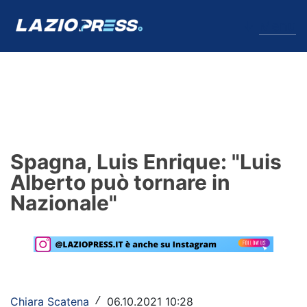
↓
Menu
Lazio
News
Spagna, Luis Enrique: "Luis
Formello
Alberto può tornare in
Nazionale"
Infortuni
Primavera
Calciomercato
Lazio Women
Chiara Scatena
06.10.2021 10:28
/