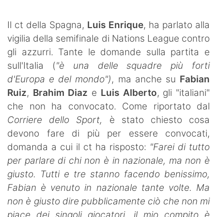
SHOP LAZIO
Il ct della Spagna,
Luis Enrique
, ha parlato alla
Contatti
vigilia della semifinale di Nations League contro
gli azzurri.
Tante le domande sulla partita e
sull'Italia (
"è una delle squadre più forti
d'Europa e del mondo")
, ma anche su
Fabian
Ruiz
,
Brahim Diaz
e
Luis Alberto
, gli "italiani"
che non ha convocato. Come riportato dal
Corriere dello Sport,
è stato chiesto cosa
devono fare di più per essere convocati,
domanda a cui il ct ha risposto:
"Farei di tutto
per parlare di chi non è in nazionale, ma non è
giusto. Tutti e tre stanno facendo benissimo,
Fabian è venuto in nazionale tante volte. Ma
non è giusto dire pubblicamente ciò che non mi
piace dei singoli giocatori, il mio compito è