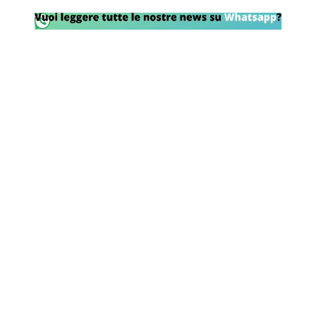
Rassegna Lazio
Social
Calcio
Serie A
Champions League
Europa League
Altri Sport
Formula 1
Tennis
Vela