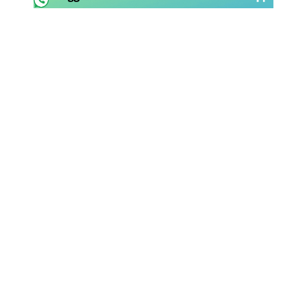
Rassegna Lazio
Social
Calcio
Serie A
Champions League
Europa League
Altri Sport
Formula 1
Tennis
Vela