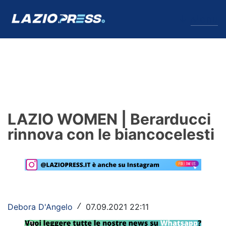
↓
Menu
Lazio
News
LAZIO WOMEN | Berarducci
Formello
rinnova con le biancocelesti
Infortuni
Primavera
Calciomercato
Debora D'Angelo
07.09.2021 22:11
/
Lazio Women