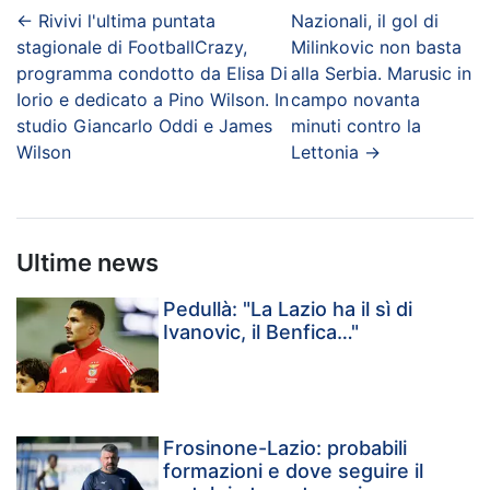
←
Rivivi l'ultima puntata
Nazionali, il gol di
stagionale di FootballCrazy,
Milinkovic non basta
programma condotto da Elisa Di
alla Serbia. Marusic in
Iorio e dedicato a Pino Wilson. In
campo novanta
studio Giancarlo Oddi e James
minuti contro la
Wilson
Lettonia
→
Ultime news
Pedullà: "La Lazio ha il sì di
Ivanovic, il Benfica…"
Frosinone-Lazio: probabili
formazioni e dove seguire il