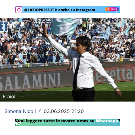
Rassegna Lazio
Social
Calcio
Serie A
Champions League
Europa League
Altri Sport
Fraioli
Formula 1
Simona Nicoli
03.06.2025 21:20
/
Tennis
Vela