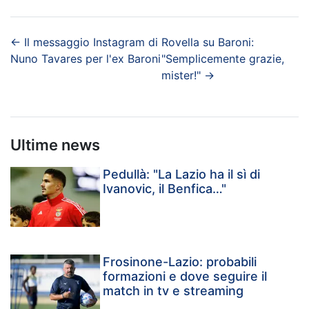
←
Il messaggio Instagram di
Rovella su Baroni:
Nuno Tavares per l'ex Baroni
"Semplicemente grazie,
mister!"
→
Ultime news
Pedullà: "La Lazio ha il sì di
Ivanovic, il Benfica…"
Frosinone-Lazio: probabili
formazioni e dove seguire il
match in tv e streaming