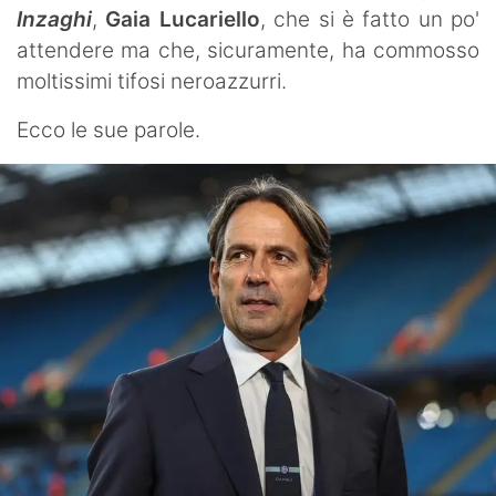
Inzaghi
,
Gaia Lucariello
, che si è fatto un po'
attendere ma che, sicuramente, ha commosso
moltissimi tifosi neroazzurri.
Ecco le sue parole.