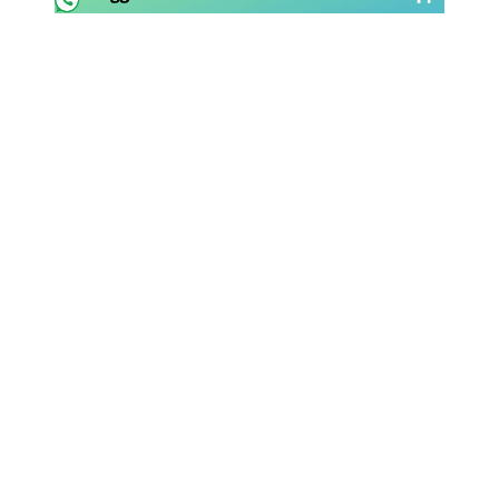
Rassegna Lazio
Social
Calcio
Serie A
Champions League
Europa League
Altri Sport
Formula 1
Tennis
Vela