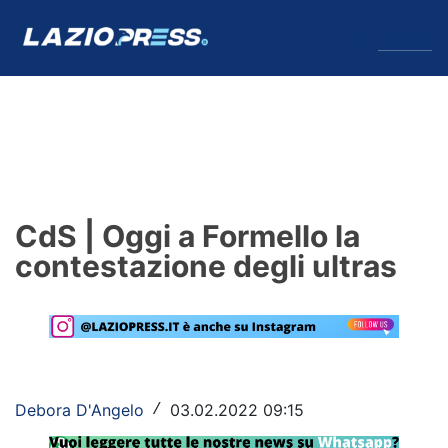
↓
Menu
Lazio
News
CdS | Oggi a Formello la
Formello
contestazione degli ultras
Infortuni
Primavera
Calciomercato
Debora D'Angelo
03.02.2022 09:15
/
Lazio Women