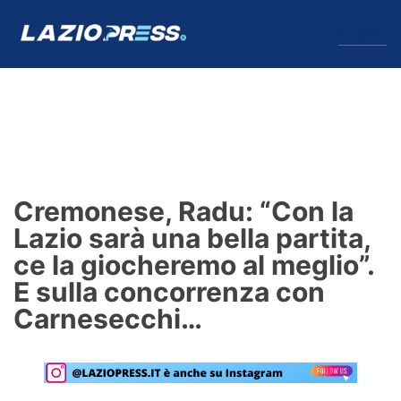
↓
Menu
Lazio
News
Cremonese, Radu: “Con la
Formello
Lazio sarà una bella partita,
ce la giocheremo al meglio”.
Infortuni
E sulla concorrenza con
Primavera
Carnesecchi…
Calciomercato
Lazio Women