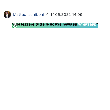
Rassegna Lazio
Matteo Ischiboni
14.09.2022 14:06
/
Social
Calcio
Serie A
Champions League
Europa League
Altri Sport
Formula 1
Tennis
Vela