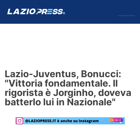
↓
Menu
Lazio
News
Lazio-Juventus, Bonucci:
Formello
"Vittoria fondamentale. Il
rigorista è Jorginho, doveva
Infortuni
batterlo lui in Nazionale"
Primavera
Calciomercato
Lazio Women