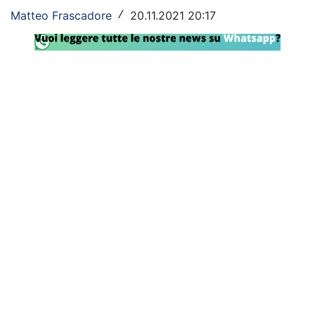
Matteo Frascadore
20.11.2021 20:17
/
Rassegna Lazio
Social
Calcio
Serie A
Champions League
Europa League
Altri Sport
Formula 1
Tennis
Vela