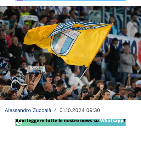
Rassegna Lazio
Social
Calcio
Serie A
Champions League
Europa League
Altri Sport
Formula 1
Alessandro Zuccalà
01.10.2024 09:30
/
Tennis
Vela