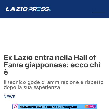
↓
Menu
Lazio
News
Ex Lazio entra nella Hall of
Formello
Fame giapponese: ecco chi
è
Infortuni
Il tecnico gode di ammirazione e rispetto
Primavera
dopo la sua esperienza
Calciomercato
NEWS
Lazio Women