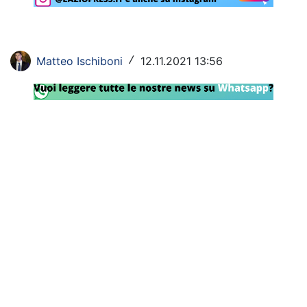
Rassegna Lazio
Social
Matteo Ischiboni
12.11.2021 13:56
/
Calcio
Serie A
Champions League
Europa League
Altri Sport
Formula 1
Tennis
Vela