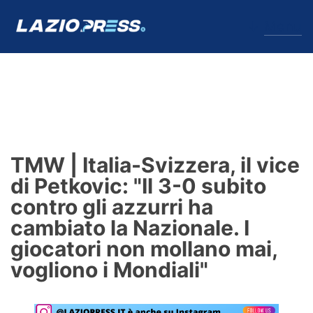
↓
Menu
Lazio
News
TMW | Italia-Svizzera, il vice
Formello
di Petkovic: "Il 3-0 subito
contro gli azzurri ha
Infortuni
cambiato la Nazionale. I
Primavera
giocatori non mollano mai,
vogliono i Mondiali"
Calciomercato
Lazio Women