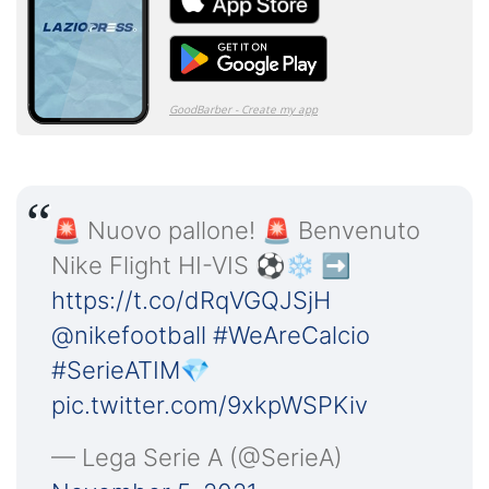
🚨 Nuovo pallone! 🚨 Benvenuto
Nike Flight HI-VIS ⚽️❄️ ➡️
https://t.co/dRqVGQJSjH
@nikefootball
#WeAreCalcio
#SerieATIM
💎
pic.twitter.com/9xkpWSPKiv
— Lega Serie A (@SerieA)