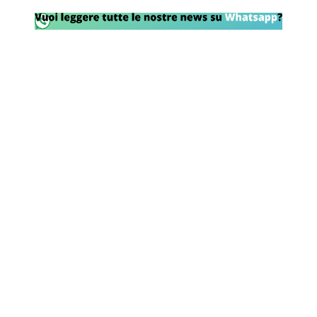
Rassegna Lazio
Social
Calcio
Serie A
Champions League
Europa League
Altri Sport
Formula 1
Tennis
Vela