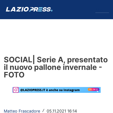
↓
Menu
Lazio
News
SOCIAL| Serie A, presentato
Formello
il nuovo pallone invernale -
FOTO
Infortuni
Primavera
Calciomercato
Lazio Women
Matteo Frascadore
05.11.2021 16:14
/