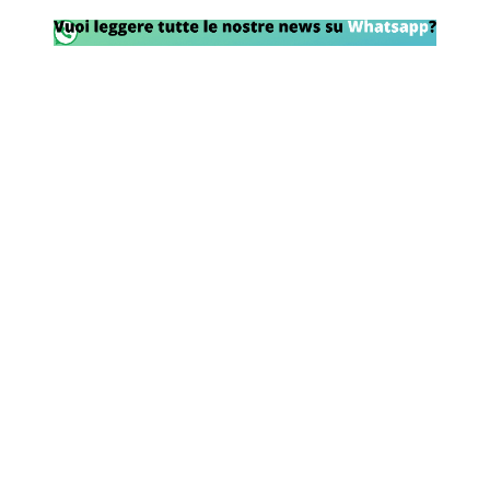
Rassegna Lazio
Social
Calcio
Serie A
Champions League
Europa League
Altri Sport
Formula 1
Tennis
Vela