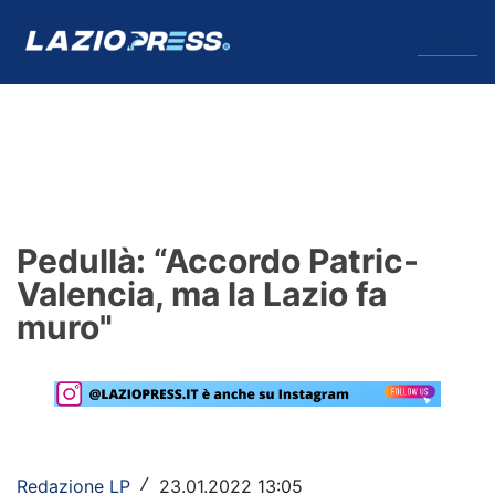
↓
Menu
Lazio
News
Pedullà: “Accordo Patric-
Formello
Valencia, ma la Lazio fa
muro"
Infortuni
Primavera
Calciomercato
Lazio Women
Redazione LP
23.01.2022 13:05
/