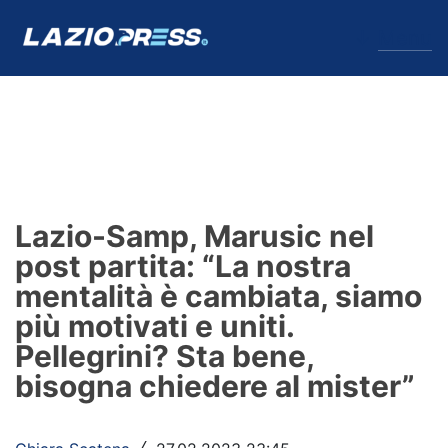
↓
Menu
Lazio
News
Lazio-Samp, Marusic nel
Formello
post partita: “La nostra
mentalità è cambiata, siamo
Infortuni
più motivati e uniti.
Primavera
Pellegrini? Sta bene,
bisogna chiedere al mister”
Calciomercato
Lazio Women