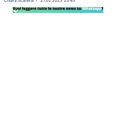
Chiara Scatena
27.02.2023 23:45
/
Rassegna Lazio
Social
Calcio
Serie A
Champions League
Europa League
Altri Sport
Formula 1
Tennis
Vela