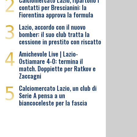
2
Calciomercato Lazio, ripartono i
contatti per Brescianini: la
Fiorentina approva la formula
3
Lazio, accordo con il nuovo
bomber: il suo club tratta la
cessione in prestito con riscatto
4
Amichevole Live | Lazio-
Ostiamare 4-0: termina il
match. Doppiette per Ratkov e
Zaccagni
5
Calciomercato Lazio, un club di
Serie A pensa a un
biancoceleste per la fascia