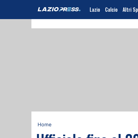
Lazio
Calcio
Altri S
Home