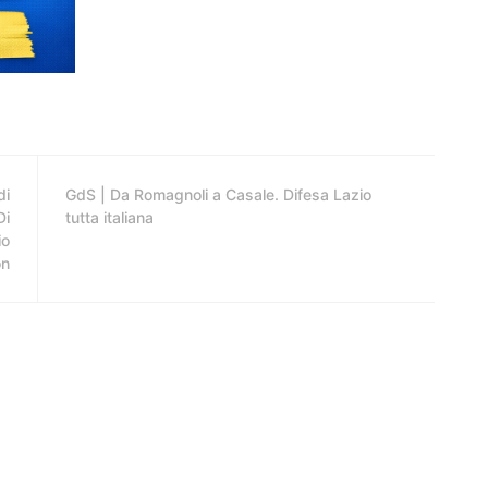
di
GdS | Da Romagnoli a Casale. Difesa Lazio
Di
tutta italiana
io
on