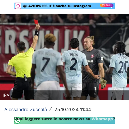
Rassegna Lazio
Social
Calcio
Serie A
Champions League
Europa League
Altri Sport
IPA
Formula 1
Tennis
Alessandro Zuccalà
25.10.2024 11:44
/
Vela