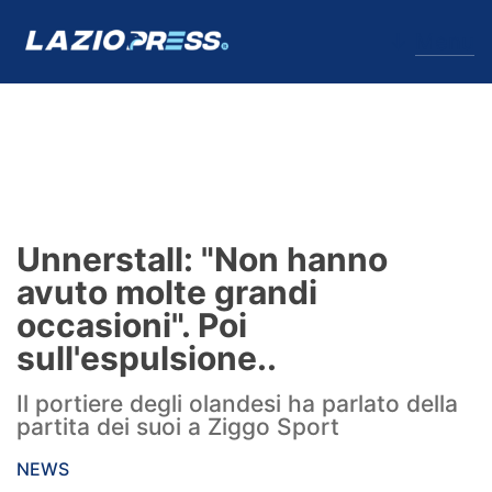
↓
Menu
Lazio
News
Unnerstall: "Non hanno
Formello
avuto molte grandi
occasioni". Poi
Infortuni
sull'espulsione..
Primavera
Il portiere degli olandesi ha parlato della
partita dei suoi a Ziggo Sport
Calciomercato
NEWS
Lazio Women