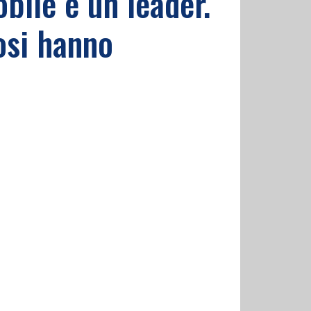
bile è un leader.
fosi hanno