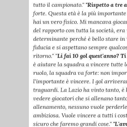
tutto il campionato."
"Rispetto a tre a
forte. Questa età è la più importante
hai un vero fisico. Mi mancava giocar
del rapporto con tutta la società, era 
determinante perché è bello stare in 
fiducia e si aspettano sempre qualco
ritorno."
"
Li fai 10 gol quest'anno? Ti
è aiutare la squadra a vincere tutte l
ruolo, la squadra va forte: non import
l'importante è vincere. I gol arrivera
traguardi. La Lazio ha vinto tanto, è b
vedere giocatori che si allenano tanto
allenamento, nessuno vuole perderle.
ambiziosa. Vuole vincere a tutti i cos
sicuro che faremo grandi cose."
"L'av