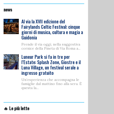
news
Al via la XVII edizione del
Fairylands Celtic Festival: cinque
giorni di musica, cultura e magia a
Guidonia
Prende il via oggi, nella suggestiva
cornice della Pineta di Via Roma a...
Luneur Park si fa in tre per
l’Estate: Splash Zone, Giostre e il
Luna Village, un festival serale a
ingresso gratuito
Un’esperienza che accompagna le
famiglie dal mattino fino alla sera. È
questa la...
🔥 Le più lette