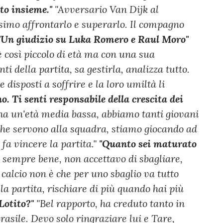
to insieme."
"Avversario Van Dijk al
issimo affrontarlo e superarlo. Il compagno
"Un giudizio su Luka Romero e Raul Moro"
 così piccolo di età ma con una sua
i della partita, sa gestirla, analizza tutto.
disposti a soffrire e la loro umiltà li
o. Ti senti responsabile della crescita dei
a un'età media bassa, abbiamo tanti giovani
che servono alla squadra, stiamo giocando ad
i fa vincere la partita."
"Quanto sei maturato
 sempre bene, non accettavo di sbagliare,
 calcio non è che per uno sbaglio va tutto
a partita, rischiare di più quando hai più
Lotito?"
"Bel rapporto, ha creduto tanto in
asile. Devo solo ringraziare lui e Tare,