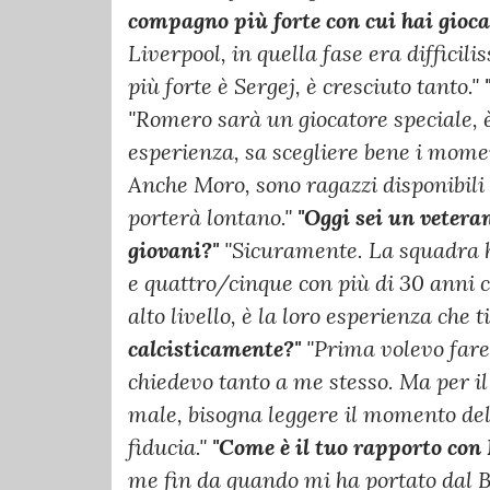
compagno più forte con cui hai gioca
Liverpool, in quella fase era difficil
più forte è Sergej, è cresciuto tanto."
"Romero sarà un giocatore speciale, è
esperienza, sa scegliere bene i moment
Anche Moro, sono ragazzi disponibili e 
porterà lontano."
"Oggi sei un veteran
giovani?"
"Sicuramente. La squadra h
e quattro/cinque con più di 30 anni 
alto livello, è la loro esperienza che t
calcisticamente?"
"Prima volevo fare
chiedevo tanto a me stesso. Ma per il
male, bisogna leggere il momento dell
fiducia."
"Come è il tuo rapporto con 
me fin da quando mi ha portato dal Br