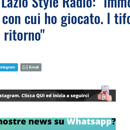
Lazio Style Radio: "Immo
e con cui ho giocato. I ti
 ritorno"
Telegram
Email