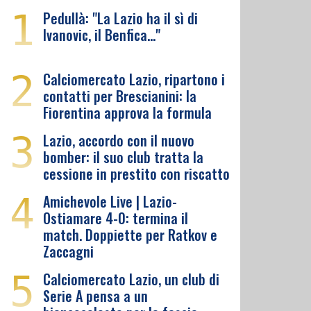
1
Pedullà: "La Lazio ha il sì di
Ivanovic, il Benfica…"
2
Calciomercato Lazio, ripartono i
contatti per Brescianini: la
Fiorentina approva la formula
3
Lazio, accordo con il nuovo
bomber: il suo club tratta la
cessione in prestito con riscatto
4
Amichevole Live | Lazio-
Ostiamare 4-0: termina il
match. Doppiette per Ratkov e
Zaccagni
5
Calciomercato Lazio, un club di
Serie A pensa a un