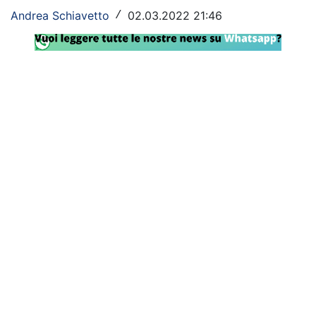
Andrea Schiavetto
02.03.2022 21:46
/
Rassegna Lazio
Social
Calcio
Serie A
Champions League
Europa League
Altri Sport
Formula 1
Tennis
Vela