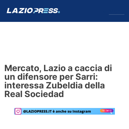
↓
Menu
Lazio
News
Mercato, Lazio a caccia di
Formello
un difensore per Sarri:
interessa Zubeldia della
Infortuni
Real Sociedad
Primavera
Calciomercato
Lazio Women