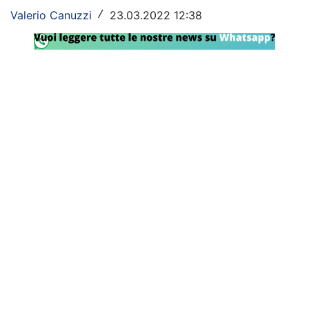
Valerio Canuzzi
23.03.2022 12:38
/
Rassegna Lazio
Social
Calcio
Serie A
Champions League
Europa League
Altri Sport
Formula 1
Tennis
Vela