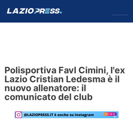
↓
Menu
Lazio
News
Polisportiva Favl Cimini, l'ex
Formello
Lazio Cristian Ledesma è il
nuovo allenatore: il
Infortuni
comunicato del club
Primavera
Calciomercato
Lazio Women