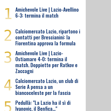
1
Amichevole Live | Lazio-Avellino
6-3: termina il match
2
Calciomercato Lazio, ripartono i
contatti per Brescianini: la
Fiorentina approva la formula
3
Amichevole Live | Lazio-
Ostiamare 4-0: termina il
match. Doppiette per Ratkov e
Zaccagni
4
Calciomercato Lazio, un club di
Serie A pensa a un
biancoceleste per la fascia
5
Pedullà: "La Lazio ha il sì di
Ivanovic, il Benfica…"