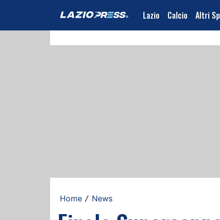
Lazio
Calcio
Altri S
Home
News
/