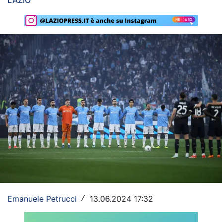
LAZIO
Rassegna Lazio
Social
Calcio
Serie A
Champions League
Europa League
Altri Sport
Formula 1
Tennis
Emanuele Petrucci
13.06.2024 17:32
/
Vela