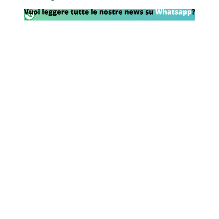
Rassegna Lazio
Social
Calcio
Serie A
Champions League
Europa League
Altri Sport
Formula 1
Tennis
Vela