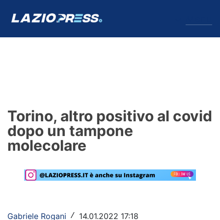
↓
Menu
Lazio
News
Torino, altro positivo al covid
Formello
dopo un tampone
molecolare
Infortuni
Primavera
Calciomercato
Lazio Women
Gabriele Rogani
14.01.2022 17:18
/