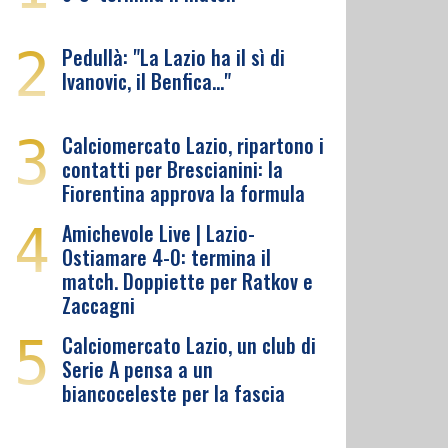
2
Pedullà: "La Lazio ha il sì di
Ivanovic, il Benfica…"
3
Calciomercato Lazio, ripartono i
contatti per Brescianini: la
Fiorentina approva la formula
4
Amichevole Live | Lazio-
Ostiamare 4-0: termina il
match. Doppiette per Ratkov e
Zaccagni
5
Calciomercato Lazio, un club di
Serie A pensa a un
biancoceleste per la fascia