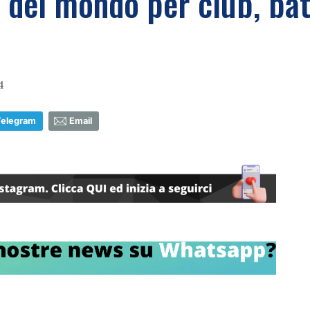
del mondo per club, bat
4
Telegram
Email