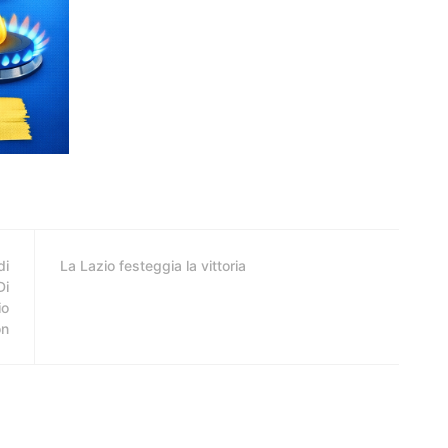
di
La Lazio festeggia la vittoria
Di
io
on