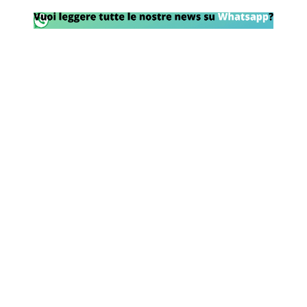
Rassegna Lazio
Social
Calcio
Serie A
Champions League
Europa League
Altri Sport
Formula 1
Tennis
Vela