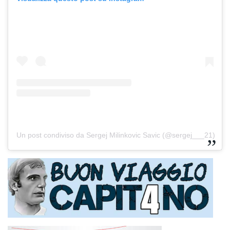
Un post condiviso da Sergej Milinkovic Savic (@sergej___21)