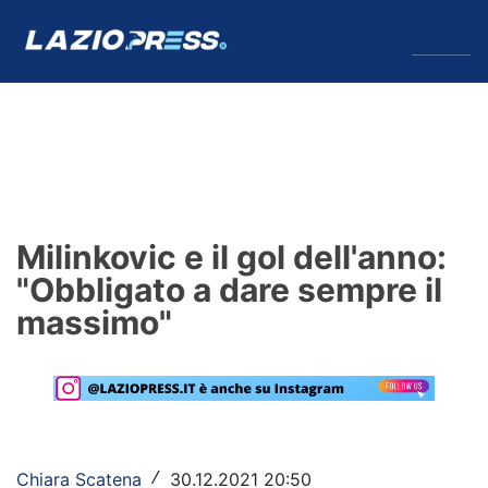
↓
Menu
Lazio
News
Milinkovic e il gol dell'anno:
Formello
"Obbligato a dare sempre il
massimo"
Infortuni
Primavera
Calciomercato
Lazio Women
Chiara Scatena
30.12.2021 20:50
/