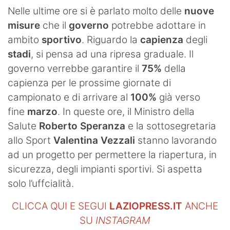
SHOP LAZIO
Nelle ultime ore si è parlato molto delle
nuove
misure
che il
governo
potrebbe adottare in
Contatti
ambito
sportivo
. Riguardo la
capienza
degli
stadi
, si pensa ad una ripresa graduale. Il
governo verrebbe garantire il
75%
della
capienza per le prossime giornate di
campionato e di arrivare al
100%
già verso
fine
marzo
. In queste ore, il Ministro della
Salute
Roberto Speranza
e la sottosegretaria
allo Sport
Valentina Vezzali
stanno lavorando
ad un progetto per permettere la riapertura, in
sicurezza, degli impianti sportivi. Si aspetta
solo l’uffcialità.
CLICCA QUI E SEGUI
LAZIOPRESS.IT
ANCHE
SU
INSTAGRAM