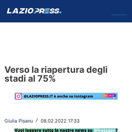
↓
Menu
Lazio
News
Verso la riapertura degli
Formello
stadi al 75%
Infortuni
Primavera
Calciomercato
Giulia Pisanu
08.02.2022 17:33
/
Lazio Women