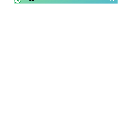
Rassegna Lazio
Social
Calcio
Serie A
Champions League
Europa League
Altri Sport
Formula 1
Tennis
Vela