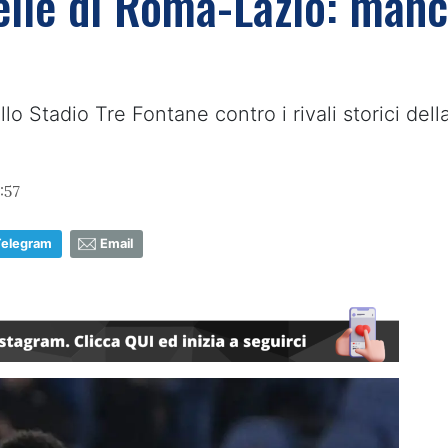
lle di Roma-Lazio: manca
lo Stadio Tre Fontane contro i rivali storici de
:57
Telegram
Email