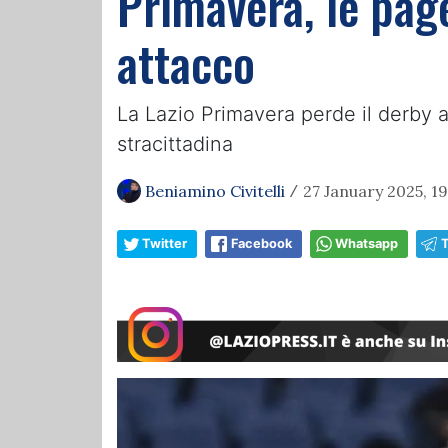
Primavera, le page
attacco
La Lazio Primavera perde il derby al
stracittadina
Beniamino Civitelli
27 January 2025, 19
/
Twitter
Facebook
Whatsapp