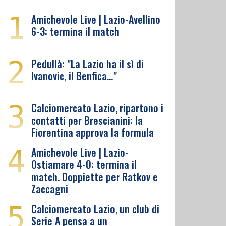
1
Amichevole Live | Lazio-Avellino
6-3: termina il match
2
Pedullà: "La Lazio ha il sì di
Ivanovic, il Benfica…"
3
Calciomercato Lazio, ripartono i
contatti per Brescianini: la
Fiorentina approva la formula
4
Amichevole Live | Lazio-
Ostiamare 4-0: termina il
match. Doppiette per Ratkov e
Zaccagni
5
Calciomercato Lazio, un club di
Serie A pensa a un