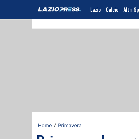
Lazio
Calcio
Altri S
Home
Primavera
/