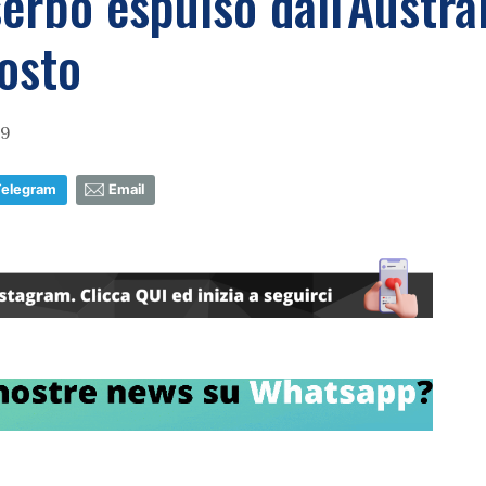
serbo espulso dall'Austral
posto
39
Telegram
Email