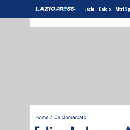
Lazio
Calcio
Altri S
Home
Calciomercato
/