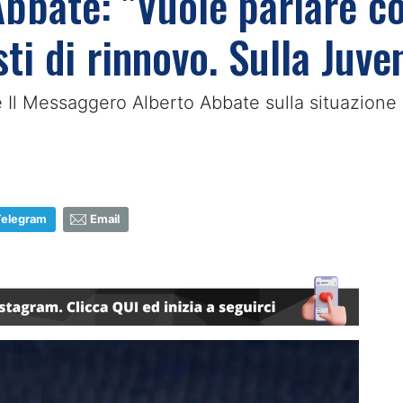
bbate: "Vuole parlare co
ti di rinnovo. Sulla Juven
e Il Messaggero Alberto Abbate sulla situazione 
Telegram
Email