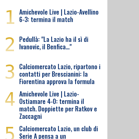
1
Amichevole Live | Lazio-Avellino
6-3: termina il match
2
Pedullà: "La Lazio ha il sì di
Ivanovic, il Benfica…"
3
Calciomercato Lazio, ripartono i
contatti per Brescianini: la
Fiorentina approva la formula
4
Amichevole Live | Lazio-
Ostiamare 4-0: termina il
match. Doppiette per Ratkov e
Zaccagni
5
Calciomercato Lazio, un club di
Serie A pensa a un