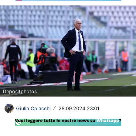
Rassegna Lazio
Social
Calcio
Serie A
Champions League
Europa League
Altri Sport
Depositphotos
Formula 1
Giulia Colacchi
28.09.2024 23:01
/
Tennis
Vela