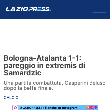
↓
Menu
Lazio
News
Bologna-Atalanta 1-1:
Formello
pareggio in extremis di
Samardzic
Infortuni
Una partita combattuta, Gasperini deluso
Primavera
dopo la beffa finale.
Calciomercato
CALCIO
Lazio Women