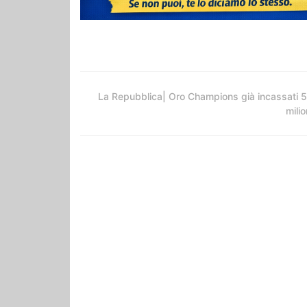
La Repubblica| Oro Champions già incassati 
milio