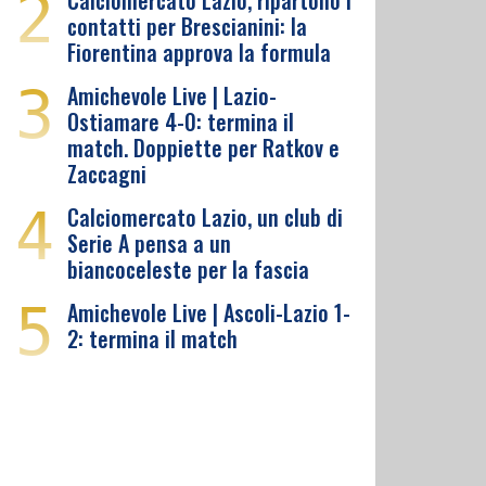
2
Calciomercato Lazio, ripartono i
contatti per Brescianini: la
Fiorentina approva la formula
3
Amichevole Live | Lazio-
Ostiamare 4-0: termina il
match. Doppiette per Ratkov e
Zaccagni
4
Calciomercato Lazio, un club di
Serie A pensa a un
biancoceleste per la fascia
5
Amichevole Live | Ascoli-Lazio 1-
2: termina il match