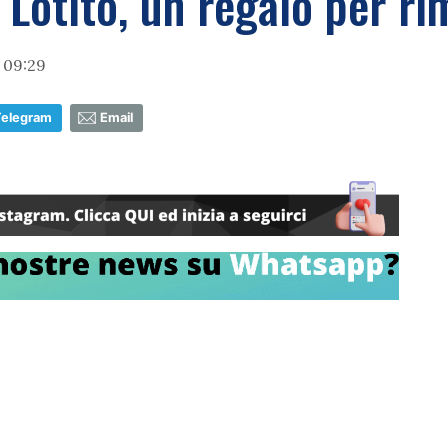
 Lotito, un regalo per r
 09:29
Telegram
Email