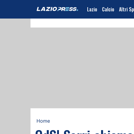
Lazio
Calcio
Altri S
Home