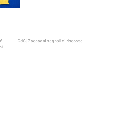
56
CdS| Zaccagni segnali di riscossa
ni