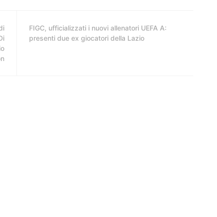
di
FIGC, ufficializzati i nuovi allenatori UEFA A:
Di
presenti due ex giocatori della Lazio
io
on