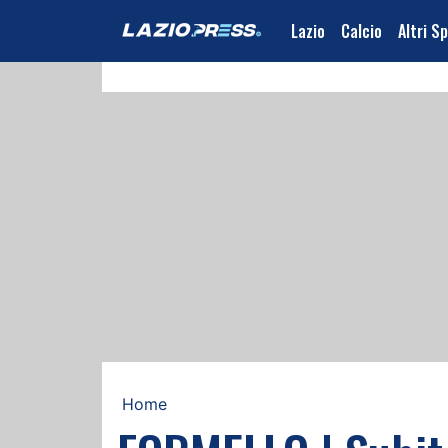
Lazio
Calcio
Altri S
Home