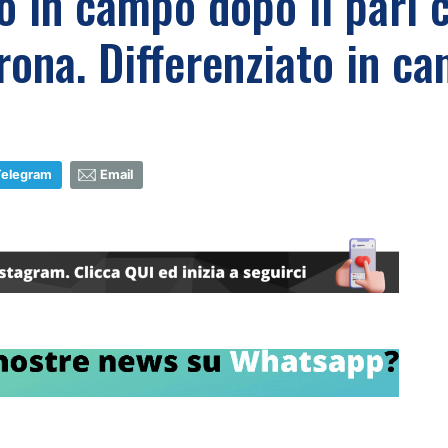
 in campo dopo il pari co
rona. Differenziato in c
Telegram
Email