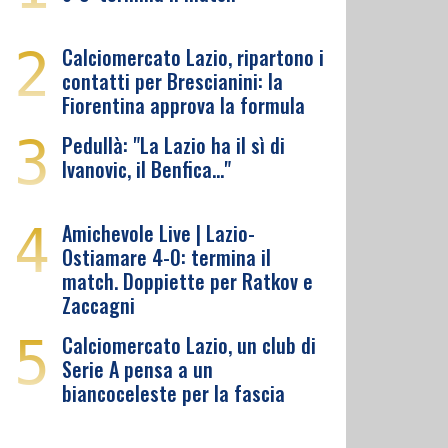
2
Calciomercato Lazio, ripartono i
contatti per Brescianini: la
Fiorentina approva la formula
3
Pedullà: "La Lazio ha il sì di
Ivanovic, il Benfica…"
4
Amichevole Live | Lazio-
Ostiamare 4-0: termina il
match. Doppiette per Ratkov e
Zaccagni
5
Calciomercato Lazio, un club di
Serie A pensa a un
biancoceleste per la fascia