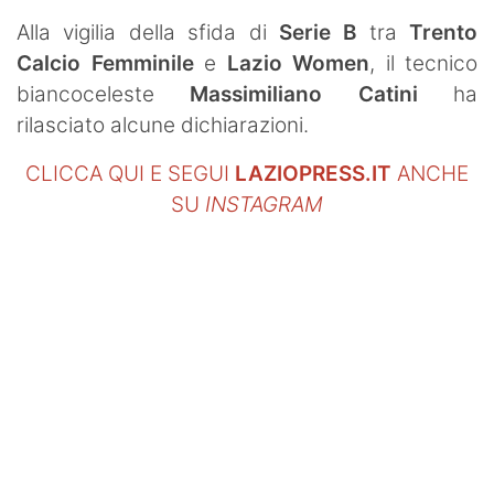
SHOP LAZIO
Alla vigilia della sfida di
Serie B
tra
Trento
Calcio Femminile
e
Lazio Women
, il tecnico
Contatti
biancoceleste
Massimiliano Catini
ha
rilasciato alcune dichiarazioni.
CLICCA QUI E SEGUI
LAZIOPRESS.IT
ANCHE
SU
INSTAGRAM