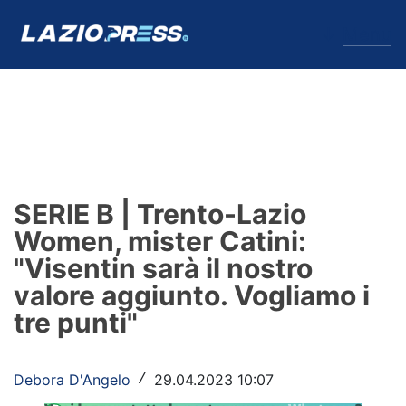
↓
Menu
Lazio
News
SERIE B | Trento-Lazio
Formello
Women, mister Catini:
"Visentin sarà il nostro
Infortuni
valore aggiunto. Vogliamo i
Primavera
tre punti"
Calciomercato
Debora D'Angelo
29.04.2023 10:07
/
Lazio Women