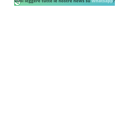
Rassegna Lazio
Social
Calcio
Serie A
Champions League
Europa League
Altri Sport
Formula 1
Tennis
Vela