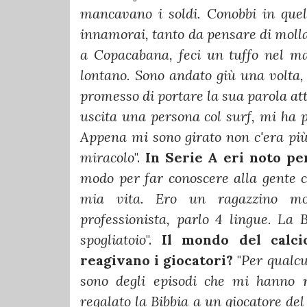
mancavano i soldi. Conobbi in que
innamorai, tanto da pensare di molla
a Copacabana, feci un tuffo nel ma
lontano. Sono andato giù una volta, 
promesso di portare la sua parola attr
uscita una persona col surf, mi ha 
Appena mi sono girato non c'era più 
miracolo
".
In Serie A eri noto per
modo per far conoscere alla gente 
mia vita. Ero un ragazzino mol
professionista, parlo 4 lingue. La
spogliatoio
".
Il mondo del calci
reagivano i giocatori?
"
Per qualcu
sono degli episodi che mi hanno r
regalato la Bibbia a un giocatore d