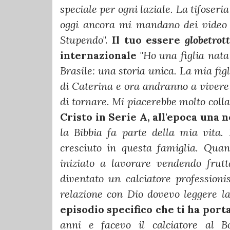
speciale per ogni laziale. La tifoser
oggi ancora mi mandano dei video 
Stupendo
".
Il tuo essere
globetrot
internazionale
"
Ho una figlia nata
Brasile: una storia unica. La mia fi
di Caterina e ora andranno a vivere 
di tornare. Mi piacerebbe molto coll
Cristo in Serie A, all'epoca una 
la Bibbia fa parte della mia vita.
cresciuto in questa famiglia. Qu
iniziato a lavorare vendendo frut
diventato un calciatore profession
relazione con Dio dovevo leggere la
episodio specifico che ti ha por
anni e facevo il calciatore al Bo