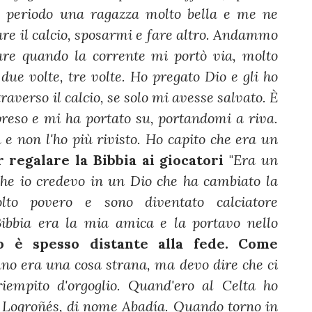
l periodo una ragazza molto bella e me ne
re il calcio, sposarmi e fare altro. Andammo
re quando la corrente mi portò via, molto
due volte, tre volte. Ho pregato Dio e gli ho
averso il calcio, se solo mi avesse salvato. È
preso e mi ha portato su, portandomi a riva.
e non l'ho più rivisto. Ho capito che era un
 regalare la Bibbia ai giocatori
"
Era un
che io credevo in un Dio che ha cambiato la
to povero e sono diventato calciatore
 Bibbia era la mia amica e la portavo nello
o è spesso distante alla fede. Come
no era una cosa strana, ma devo dire che ci
iempito d'orgoglio. Quand'ero al Celta ho
el Logroñés, di nome Abadía. Quando torno in