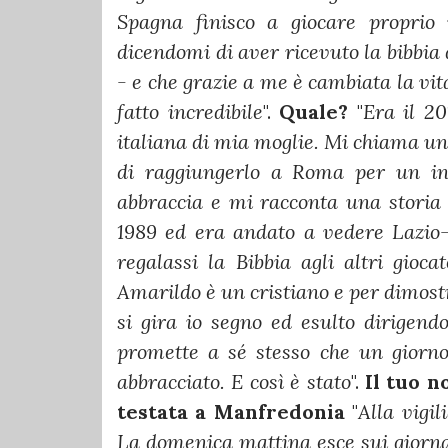
Spagna finisco a giocare proprio
dicendomi di aver ricevuto la bibbia 
- e che grazie a me è cambiata la vi
fatto incredibile
".
Quale?
"
Era il 20
italiana di mia moglie. Mi chiama un
di raggiungerlo a Roma per un in
abbraccia e mi racconta una storia
1989 ed era andato a vedere Lazio-
regalassi la Bibbia agli altri gioca
Amarildo è un cristiano e per dimost
si gira io segno ed esulto dirigen
promette a sé stesso che un giorno
abbracciato. E così è stato
".
Il tuo n
testata a Manfredonia
"
Alla vigil
La domenica mattina esce sui giornali