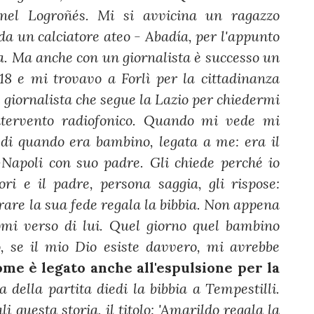
 nel Logroñés. Mi si avvicina un ragazzo
da un calciatore ateo - Abadía, per l'appunto
ta. Ma anche con un giornalista è successo un
18 e mi trovavo a Forlì per la cittadinanza
 giornalista che segue la Lazio per chiedermi
tervento radiofonico. Quando mi vede mi
 di quando era bambino, legata a me: era il
Napoli con suo padre. Gli chiede perché io
tori e il padre, persona saggia, gli rispose:
rare la sua fede regala la bibbia. Non appena
domi verso di lui. Quel giorno quel bambino
, se il mio Dio esiste davvero, mi avrebbe
ome è legato anche all'espulsione per la
ia della partita diedi la bibbia a Tempestilli.
 questa storia, il titolo: 'Amarildo regala la