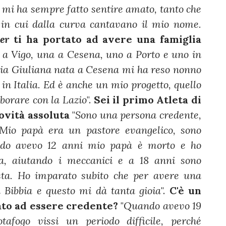
ia mi ha sempre fatto sentire amato, tanto che
in cui dalla curva cantavano il mio nome.
ter
ti ha portato ad avere una famiglia
 a Vigo, una a Cesena, uno a Porto e uno in
glia Giuliana nata a Cesena mi ha reso nonno
in Italia. Ed è anche un mio progetto, quello
aborare con la Lazio
".
Sei il primo Atleta di
novità assoluta
"
Sono una persona credente,
 Mio papà era un pastore evangelico, sono
ando avevo 12 anni mio papà è morto e ho
ta, aiutando i meccanici e a 18 anni sono
ista. Ho imparato subito che per avere una
 Bibbia e questo mi dà tanta gioia
".
C'è un
tato ad essere credente?
"
Quando avevo 19
tafogo vissi un periodo difficile, perché