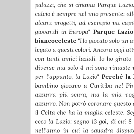
palazzi, che si chiama Parque Lazio
calcio è sempre nel mio presente: alle
alcuni progetti, ad esempio mi capit
giovanili in Europa
".
Parque Lazio
biancoceleste
"
Ho giocato solo un 
legato a questi colori. Ancora oggi at
con tanti amici laziali. Io ho girato
diverse ma solo 4 mi sono rimaste n
per l'appunto, la Lazio
".
Perché la 
bambino giocavo a Curitiba nel Pin
azzurra più scura, ma la mia vogl
azzurro. Non potrò coronare questo 
il Celta che ha la maglia celeste. Se
ecco la Lazio: segno 13 gol, di cui 
nell'anno in cui la squadra dispu