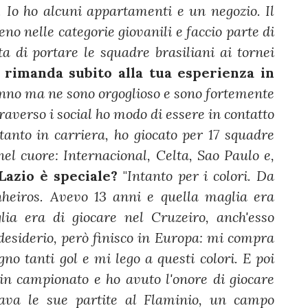
. Io ho alcuni appartamenti e un negozio. Il
no nelle categorie giovanili e faccio parte di
a di portare le squadre brasiliani ai tornei
 rimanda subito alla tua esperienza in
anno ma ne sono orgoglioso e sono fortemente
traverso i social ho modo di essere in contatto
 tanto in carriera, ho giocato per 17 squadre
el cuore: Internacional, Celta, Sao Paulo e,
Lazio è speciale?
"
Intanto per i colori. Da
heiros. Avevo 13 anni e quella maglia era
ia era di giocare nel Cruzeiro, anch'esso
desiderio, però finisco in Europa: mi compra
gno tanti gol e mi lego a questi colori. E poi
8 in campionato e ho avuto l'onore di giocare
tava le sue partite al Flaminio, un campo