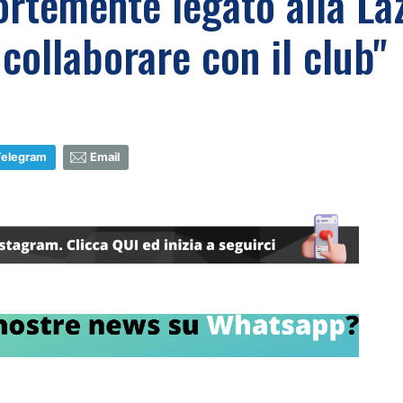
rtemente legato alla Laz
 collaborare con il club"
Telegram
Email