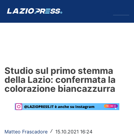
↓
Menu
Lazio
News
Studio sul primo stemma
Formello
della Lazio: confermata la
colorazione biancazzurra
Infortuni
Primavera
Calciomercato
Lazio Women
Matteo Frascadore
15.10.2021 16:24
/