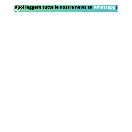
Rassegna Lazio
Social
Calcio
Serie A
Champions League
Europa League
Altri Sport
Formula 1
Tennis
Vela