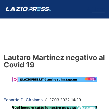
↓
Menu
Lazio
News
Lautaro Martínez negativo al
Formello
Covid 19
Infortuni
Primavera
Calciomercato
Edoardo Di Girolamo
27.03.2022 14:29
/
Lazio Women