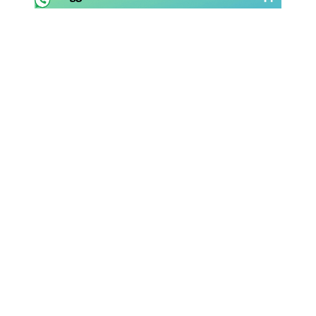
Rassegna Lazio
Social
Calcio
Serie A
Champions League
Europa League
Altri Sport
Formula 1
Tennis
Vela