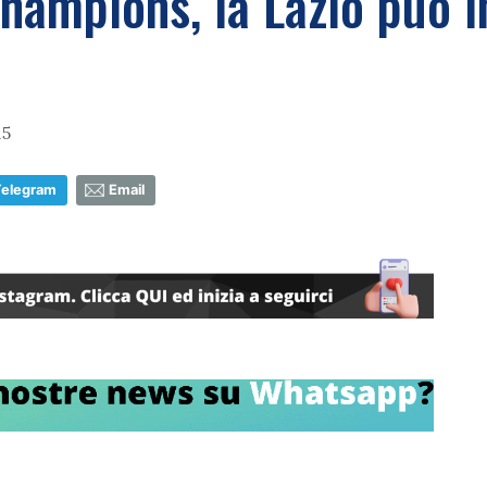
hampions, la Lazio può in
15
Telegram
Email