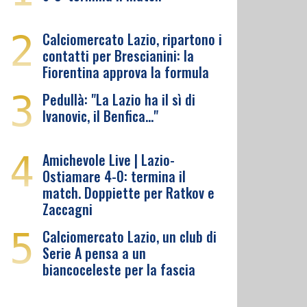
2
Calciomercato Lazio, ripartono i
contatti per Brescianini: la
Fiorentina approva la formula
3
Pedullà: "La Lazio ha il sì di
Ivanovic, il Benfica…"
4
Amichevole Live | Lazio-
Ostiamare 4-0: termina il
match. Doppiette per Ratkov e
Zaccagni
5
Calciomercato Lazio, un club di
Serie A pensa a un
biancoceleste per la fascia