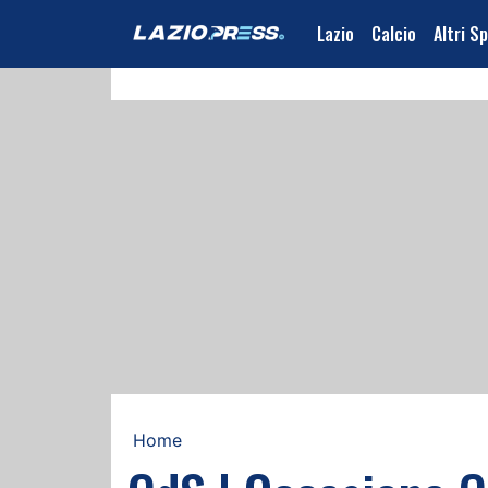
Lazio
Calcio
Altri S
Home