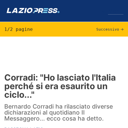
↓
Menu
1/2 pagine
Successivo
→
Lazio
News
Formello
Corradi: "Ho lasciato l'Italia
perché si era esaurito un
Infortuni
ciclo..."
Primavera
Bernardo Corradi ha rilasciato diverse
Calciomercato
dichiarazioni al quotidiano Il
Messaggero... ecco cosa ha detto.
Lazio Women