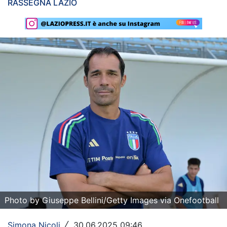
RASSEGNA LAZIO
Rassegna Lazio
Social
Calcio
Serie A
Champions League
Europa League
Altri Sport
Formula 1
Tennis
Photo by Giuseppe Bellini/Getty Images via Onefootball
Vela
Simona Nicoli
30.06.2025 09:46
/