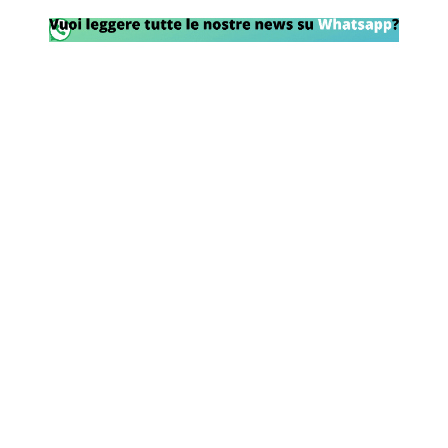
Rassegna Lazio
Social
Calcio
Serie A
Champions League
Europa League
Altri Sport
Formula 1
Tennis
Vela