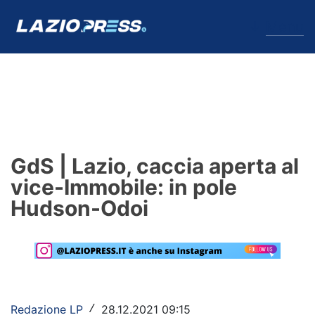
↓
Menu
Lazio
News
GdS | Lazio, caccia aperta al
Formello
vice-Immobile: in pole
Hudson-Odoi
Infortuni
Primavera
Calciomercato
Lazio Women
Redazione LP
28.12.2021 09:15
/