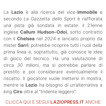
SHOP LAZIO
La
Lazio
è alla ricerca del vice-
Immobile
e
Contatti
secondo
La Gazzetta dello Sport
è riaffiorata
una pista già sondata in estate: il 21enne
inglese
Callum Hudson-Odoi
, sotto contratto
con il
Chelsea
nel
2024
e lanciato proprio da
mister
Sarri
; potrebbe ricoprire tutti i ruoli della
prima linea e, soprattutto, già conosce le idee
di gioco del tecnico. Ha una valutazione di
circa
30 milioni
, ma si potrebbe parlare di
prestito e poi considerare eventualmente il
riscatto. Il giocatore vuole mettersi in mostra,
mentre la
Lazio
ha bisogno di un’alternativa a
king
Ciro
oltre al “tridente leggero”.
CLICCA QUI E SEGUI
LAZIOPRESS.IT
ANCHE