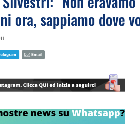
 Silvestri: "Non eravamo 
i ora, sappiamo dove vo
41
Telegram
Email