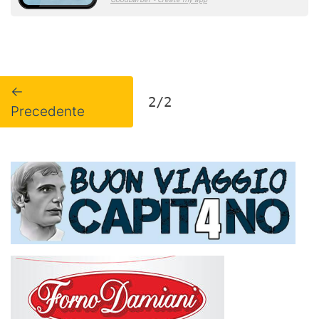
←
2/2
Precedente