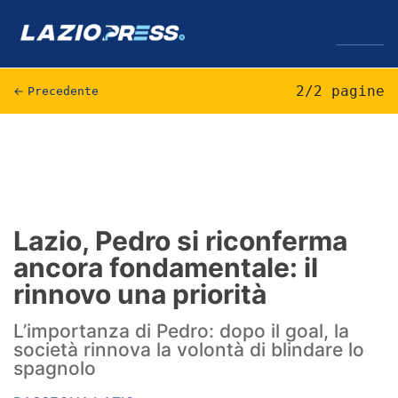
↓
Menu
2/2 pagine
←
Precedente
Lazio
News
Formello
Lazio, Pedro si riconferma
ancora fondamentale: il
Infortuni
rinnovo una priorità
Primavera
L’importanza di Pedro: dopo il goal, la
Calciomercato
società rinnova la volontà di blindare lo
spagnolo
Lazio Women