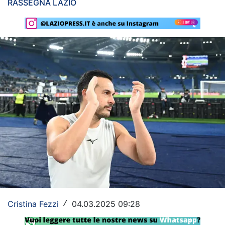
RASSEGNA LAZIO
Rassegna Lazio
Social
Calcio
Serie A
Champions League
Europa League
Altri Sport
Formula 1
Tennis
Cristina Fezzi
04.03.2025 09:28
/
Vela