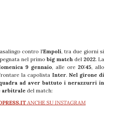
asalingo contro l'
Empoli
, tra due giorni si
mpegnata nel primo
big match
del
2022
. La
domenica 9 gennaio
, alle ore
20:45
, allo
frontare la capolista
Inter
.
Nel girone di
squadra ad aver battuto i nerazzurri in
 arbitrale
del match:
OPRESS.IT
ANCHE SU
INSTAGRAM