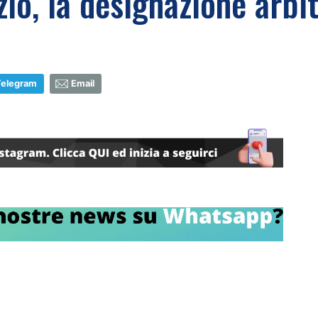
zio, la designazione arbi
Telegram
Email