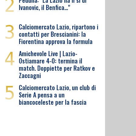
2
Pedullà: "La Lazio ha il sì di
Ivanovic, il Benfica…"
3
Calciomercato Lazio, ripartono i
contatti per Brescianini: la
Fiorentina approva la formula
4
Amichevole Live | Lazio-
Ostiamare 4-0: termina il
match. Doppiette per Ratkov e
Zaccagni
5
Calciomercato Lazio, un club di
Serie A pensa a un
biancoceleste per la fascia