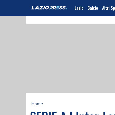
Lazio
Calcio
Altri S
Home