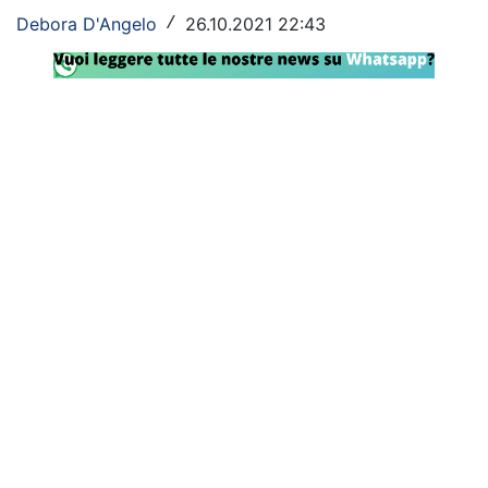
Debora D'Angelo
26.10.2021 22:43
/
Rassegna Lazio
Social
Calcio
Serie A
Champions League
Europa League
Altri Sport
Formula 1
Tennis
Vela