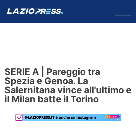
↓
Menu
Lazio
News
SERIE A | Pareggio tra
Formello
Spezia e Genoa. La
Salernitana vince all'ultimo e
Infortuni
il Milan batte il Torino
Primavera
Calciomercato
Lazio Women