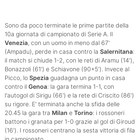
SHOP LAZIO
Contatti
Sono da poco terminate le prime partite della
10a giornata di campionato di Serie A. Il
Venezia
, con un uomo in meno dal 67'
(Ampadu), perde in casa contro la
Salernitana
:
il match si chiude 1-2, con le reti di Aramu (14'),
Bonazzoli (61') e Schiavone (90+5'). Invece al
Picco, lo
Spezia
guadagna un punto in casa
contro il
Genoa
: la gara termina 1-1, con
l'autogol di Sirigu (66') e la rete di Criscito (86')
su rigore. E' terminata anche la sfida delle
20.45 la gara tra
Milan
e
Torino
: i rossoneri
battono i granata per 1-0 grazie al gol di Giroud
(16'). I rossoneri centrano la sesta vittoria di fila
in campionato.